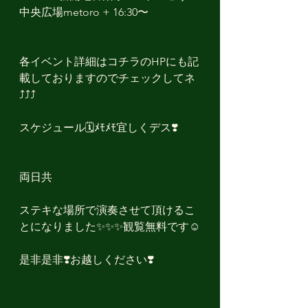
中央広場metoro + 16:30〜
各イベント詳細はコチラのHPにも記
載しておりますのでチェックしてネ
⤴︎⤴︎⤴︎
スケジュール🗓ﾒﾓﾒﾓ宜しくデス❣️
両日共
ステキな場所で演奏させて頂けるこ
とになりました✨✨✨観覧無料です☺️
是非是非❣️お越しください❣️