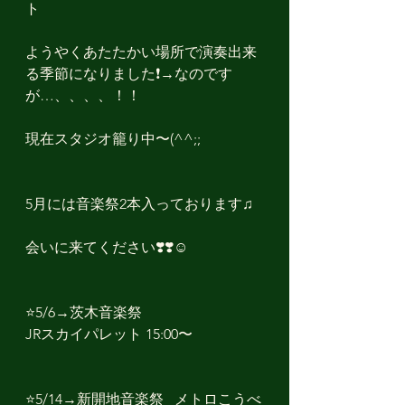
ト
ようやくあたたかい場所で演奏出来
る季節になりました❗️→なのです
が…、、、、！！
現在スタジオ籠り中〜(^^;;
5月には音楽祭2本入っております♫
会いに来てください❣️❣️☺️
⭐️5/6→茨木音楽祭　
JRスカイパレット 15:00〜
⭐️5/14→新開地音楽祭   メトロこうべ