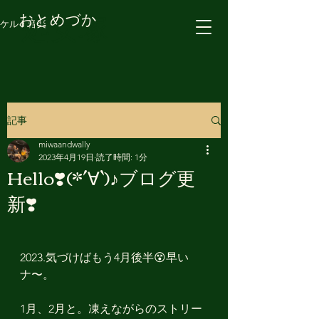
処女塚
おとめづか
ケルト音楽
記事
miwaandwally
2023年4月19日
読了時間: 1分
Hello❣️(*´∀`)♪ブログ更
新❣️
2023.気づけばもう4月後半😵早い
ナ〜。
1月、2月と。凍えながらのストリー