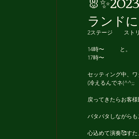
🐰✨202
ランドにて
2ステージ　　ストリート
14時〜          と。
17時〜
セッティング中、ワ
(冷えるんでネ(^^;;
戻ってきたらお客様既
バタバタしながらも
心込めて演奏🥰すた