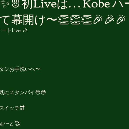
3✨🐰初Liveは… Kobe 
幕開け〜👏👏👏🎉🎉🎉
Live 🎶
タシお手洗いへ〜
にスタンバイ😳😳
スイッチ🔛
ぁ〜と🥰