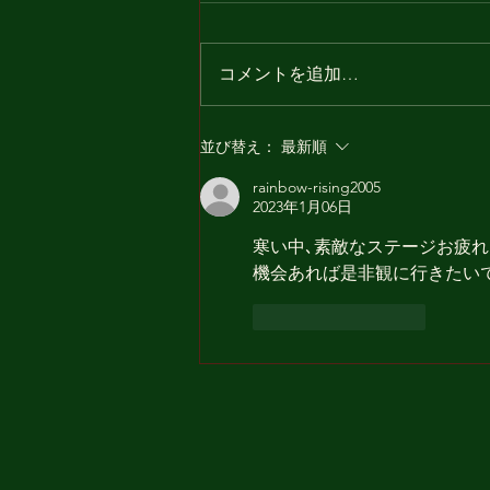
コメントを追加…
〜森で聴く癒し音の昼下が
並び替え：
最新順
り〜2025.11.2
rainbow-rising2005
2023年1月06日
寒い中､素敵なステージお疲れ
機会あれば是非観に行きたいです
いいね！
返信