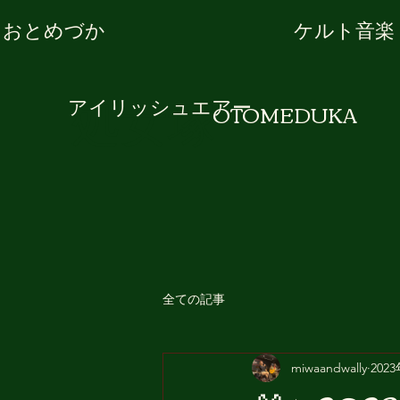
おとめづか
ケルト音楽
処女塚
アイリッシュエアー
OTOMEDUKA
全ての記事
miwaandwally
202