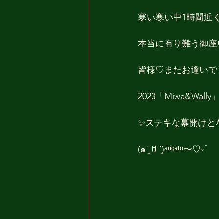
寒い寒い中1時間近
本当に有り難う御座
皆様♡またお逢いできま
2023「Miwa&Wally
✨ステキな幕開けと
(๑ˊ͈ ꇴ ˋ͈)ᵃʳⁱᵍᵃᵗᵒ〜♡॰ॱ