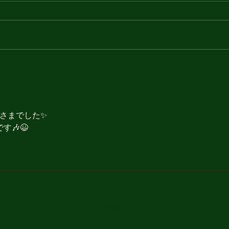
202
2025.6.8 Bar パノラマ島
Live
さまでした✨
🎶😆
処女塚