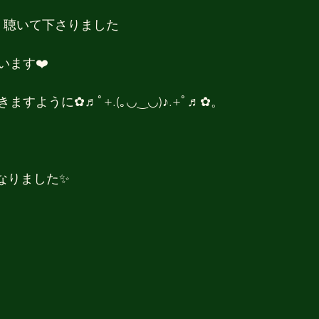
く聴いて下さりました
います❤️
すように✿♬ﾟ+.(｡◡‿◡)♪.+ﾟ♬✿。
」
なりました✨