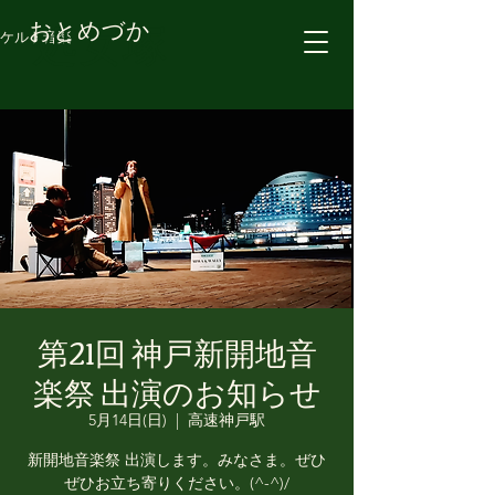
処女塚
おとめづか
ケルト音楽
第21回 神戸新開地音
楽祭 出演のお知らせ
5月14日(日)
  |  
高速神戸駅
新開地音楽祭 出演します。みなさま。ぜひ
ぜひお立ち寄りください。(^-^)/