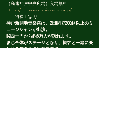
（高速神戸中央広場）入場無料
https://ongakusai.shinkaichi.or.jp/
===開催HPより===
神戸新開地音楽祭は、2日間で200組以上のミ
ュージシャンが出演。
関西一円から約8万人が訪れます。
まち全体がステージとなり、観客と一緒に楽
しめる初夏の名物音楽祭です。
さらに表示
このイベントをシェア
処女塚